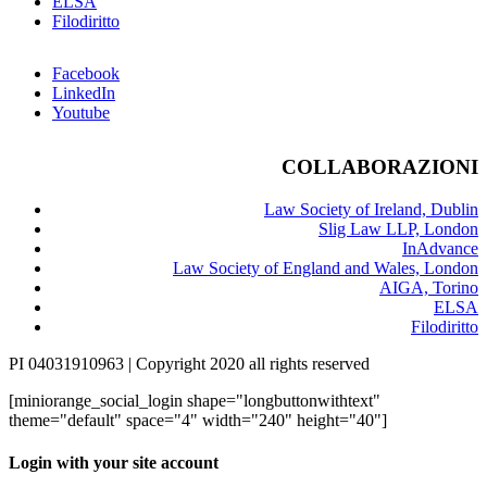
ELSA
Filodiritto
Facebook
LinkedIn
Youtube
COLLABORAZIONI
Law Society of Ireland, Dublin
Slig Law LLP, London
InAdvance
Law Society of England and Wales, London
AIGA, Torino
ELSA
Filodiritto
PI 04031910963 | Copyright 2020 all rights reserved
[miniorange_social_login shape="longbuttonwithtext"
theme="default" space="4" width="240" height="40"]
Login with your site account