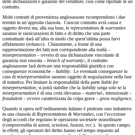
delle dichiarazioni e garanzie del venditore, così come riportate in un
contratto.
Molti contratti di provenienza anglosassone ricomprendono i due
termini in un’apposita clausola. Ciascun contratto avrà causa e
oggetto diversi ma, alla sua base, le
representations & warranties
saranno le rassicurazioni di fatto e di diritto che una parte
contrattuale darà all’altra in modo che quest’ultima possa farvi
affidamento (
reliance
). Chiaramente, a fronte di una
rappresentazione dei fatti non corrispondente alla realtà –
misrepresentation
– ovvero di una dichiarazione vincolante di
garanzia non onorata –
breach of warranty
-, il contratto
anglosassone farà derivare una responsabilità giuridica con
conseguenze economiche –
liability
. Le eventuali conseguenze in
caso di
misrepresentation
saranno oggetto di negoziazione nella fase
di trattativa. Per limitare la responsabilità della parte
liable for
misrepresentation,
si potrà stabilire che la
liability
sorga solo se la
misrepresentation
è di una certa rilevanza –
material
-, intenzionale –
fraudulent
– ovvero caratterizzata da colpa grave –
gross
negligence
.
Quando si opera nell’ordinamento italiano è piuttosto raro imbattersi
in una clausola di
Representations & Warranties
, con l’eccezione
degli accordi che regolano le operazioni societarie straordinarie
(compravendita di azioni, scissioni, fusioni, ecc.). In questo campo,
in effetti, gli operatori del diritto hanno nel tempo imparato ad