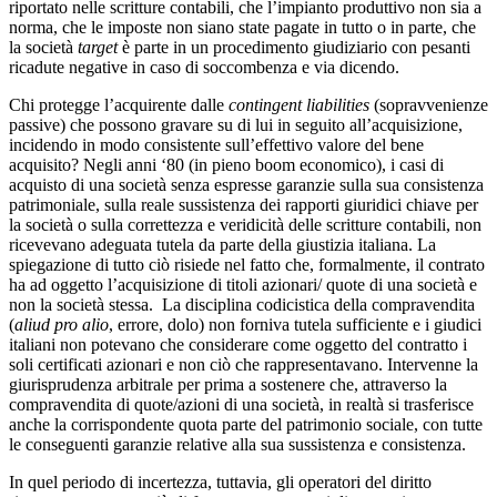
riportato nelle scritture contabili, che l’impianto produttivo non sia a
norma, che le imposte non siano state pagate in tutto o in parte, che
la società
target
è parte in un procedimento giudiziario con pesanti
ricadute negative in caso di soccombenza e via dicendo.
Chi protegge l’acquirente dalle
contingent liabilities
(sopravvenienze
passive) che possono gravare su di lui in seguito all’acquisizione,
incidendo in modo consistente sull’effettivo valore del bene
acquisito? Negli anni ‘80 (in pieno boom economico), i casi di
acquisto di una società senza espresse garanzie sulla sua consistenza
patrimoniale, sulla reale sussistenza dei rapporti giuridici chiave per
la società o sulla correttezza e veridicità delle scritture contabili, non
ricevevano adeguata tutela da parte della giustizia italiana. La
spiegazione di tutto ciò risiede nel fatto che, formalmente, il contrato
ha ad oggetto l’acquisizione di titoli azionari/ quote di una società e
non la società stessa. La disciplina codicistica della compravendita
(
aliud pro alio
, errore, dolo) non forniva tutela sufficiente e i giudici
italiani non potevano che considerare come oggetto del contratto i
soli certificati azionari e non ciò che rappresentavano. Intervenne la
giurisprudenza arbitrale per prima a sostenere che, attraverso la
compravendita di quote/azioni di una società, in realtà si trasferisce
anche la corrispondente quota parte del patrimonio sociale, con tutte
le conseguenti garanzie relative alla sua sussistenza e consistenza.
In quel periodo di incertezza, tuttavia, gli operatori del diritto