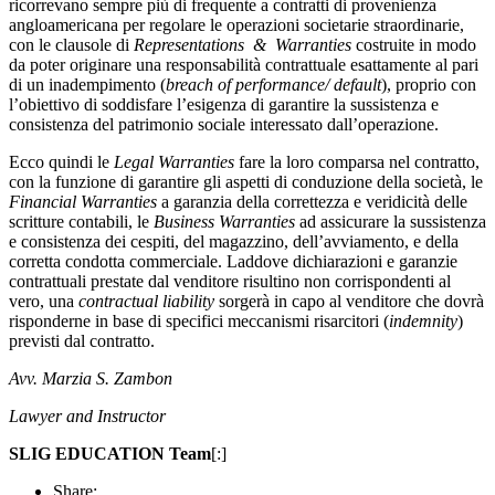
ricorrevano sempre più di frequente a contratti di provenienza
angloamericana per regolare le operazioni societarie straordinarie,
con le clausole di
Representations & Warranties
costruite in modo
da poter originare una responsabilità contrattuale esattamente al pari
di un inadempimento (
breach of performance/ default
), proprio con
l’obiettivo di soddisfare l’esigenza di garantire la sussistenza e
consistenza del patrimonio sociale interessato dall’operazione.
Ecco quindi le
Legal Warranties
fare la loro comparsa nel contratto,
con la funzione di garantire gli aspetti di conduzione della società, le
Financial Warranties
a garanzia della correttezza e veridicità delle
scritture contabili, le
Business Warranties
ad assicurare la sussistenza
e consistenza dei cespiti, del magazzino, dell’avviamento, e della
corretta condotta commerciale. Laddove dichiarazioni e garanzie
contrattuali prestate dal venditore risultino non corrispondenti al
vero, una
contractual
liability
sorgerà in capo al venditore che dovrà
risponderne in base di specifici meccanismi risarcitori (
indemnity
)
previsti dal contratto.
Avv. Marzia S. Zambon
Lawyer and Instructor
SLIG EDUCATION Team
[:]
Share: