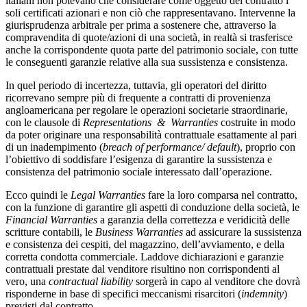
italiani non potevano che considerare come oggetto del contratto i
soli certificati azionari e non ciò che rappresentavano. Intervenne la
giurisprudenza arbitrale per prima a sostenere che, attraverso la
compravendita di quote/azioni di una società, in realtà si trasferisce
anche la corrispondente quota parte del patrimonio sociale, con tutte
le conseguenti garanzie relative alla sua sussistenza e consistenza.
In quel periodo di incertezza, tuttavia, gli operatori del diritto
ricorrevano sempre più di frequente a contratti di provenienza
angloamericana per regolare le operazioni societarie straordinarie,
con le clausole di
Representations & Warranties
costruite in modo
da poter originare una responsabilità contrattuale esattamente al pari
di un inadempimento (
breach of performance/ default
), proprio con
l’obiettivo di soddisfare l’esigenza di garantire la sussistenza e
consistenza del patrimonio sociale interessato dall’operazione.
Ecco quindi le
Legal Warranties
fare la loro comparsa nel contratto,
con la funzione di garantire gli aspetti di conduzione della società, le
Financial Warranties
a garanzia della correttezza e veridicità delle
scritture contabili, le
Business Warranties
ad assicurare la sussistenza
e consistenza dei cespiti, del magazzino, dell’avviamento, e della
corretta condotta commerciale. Laddove dichiarazioni e garanzie
contrattuali prestate dal venditore risultino non corrispondenti al
vero, una
contractual
liability
sorgerà in capo al venditore che dovrà
risponderne in base di specifici meccanismi risarcitori (
indemnity
)
previsti dal contratto.