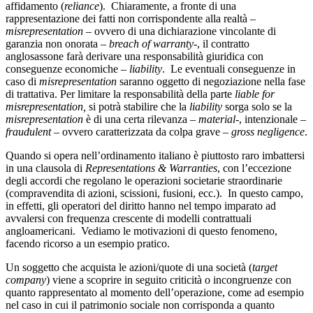
affidamento (
reliance
). Chiaramente, a fronte di una
rappresentazione dei fatti non corrispondente alla realtà –
misrepresentation
– ovvero di una dichiarazione vincolante di
garanzia non onorata –
breach of warranty
-, il contratto
anglosassone farà derivare una responsabilità giuridica con
conseguenze economiche –
liability
. Le eventuali conseguenze in
caso di
misrepresentation
saranno oggetto di negoziazione nella fase
di trattativa. Per limitare la responsabilità della parte
liable for
misrepresentation,
si potrà stabilire che la
liability
sorga solo se la
misrepresentation
è di una certa rilevanza –
material
-, intenzionale –
fraudulent
– ovvero caratterizzata da colpa grave –
gross
negligence
.
Quando si opera nell’ordinamento italiano è piuttosto raro imbattersi
in una clausola di
Representations & Warranties
, con l’eccezione
degli accordi che regolano le operazioni societarie straordinarie
(compravendita di azioni, scissioni, fusioni, ecc.). In questo campo,
in effetti, gli operatori del diritto hanno nel tempo imparato ad
avvalersi con frequenza crescente di modelli contrattuali
angloamericani. Vediamo le motivazioni di questo fenomeno,
facendo ricorso a un esempio pratico.
Un soggetto che acquista le azioni/quote di una società (
target
company
) viene a scoprire in seguito criticità o incongruenze con
quanto rappresentato al momento dell’operazione, come ad esempio
nel caso in cui il patrimonio sociale non corrisponda a quanto