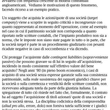
avvalersi con frequenza crescente di modelli contrattuali
angloamericani. Vediamo le motivazioni di questo fenomeno,
facendo ricorso a un esempio pratico.
Un soggetto che acquista le azioni/quote di una società (
target
company
) viene a scoprire in seguito criticità o incongruenze con
quanto rappresentato al momento dell’operazione, come ad esempio
nel caso in cui il patrimonio sociale non corrisponda a quanto
riportato nelle scritture contabili, che l’impianto produttivo non sia a
norma, che le imposte non siano state pagate in tutto o in parte, che
la società
target
è parte in un procedimento giudiziario con pesanti
ricadute negative in caso di soccombenza e via dicendo.
Chi protegge l’acquirente dalle
contingent liabilities
(sopravvenienze
passive) che possono gravare su di lui in seguito all’acquisizione,
incidendo in modo consistente sull’effettivo valore del bene
acquisito? Negli anni ‘80 (in pieno boom economico), i casi di
acquisto di una società senza espresse garanzie sulla sua consistenza
patrimoniale, sulla reale sussistenza dei rapporti giuridici chiave per
la società o sulla correttezza e veridicità delle scritture contabili, non
ricevevano adeguata tutela da parte della giustizia italiana. La
spiegazione di tutto ciò risiede nel fatto che, formalmente, il contrato
ha ad oggetto l’acquisizione di titoli azionari/ quote di una società e
non la società stessa. La disciplina codicistica della compravendita
(
aliud pro alio
, errore, dolo) non forniva tutela sufficiente e i giudici