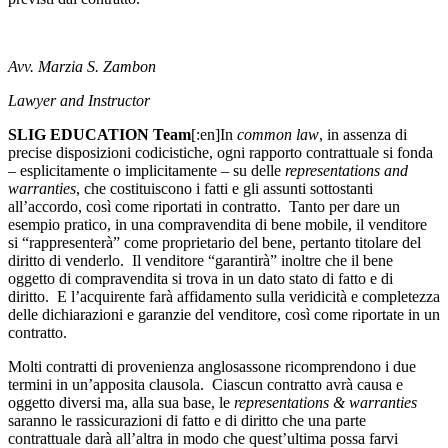
Avv. Marzia S. Zambon
Lawyer and Instructor
SLIG EDUCATION Team
[:en]In
common law
, in assenza di
precise disposizioni codicistiche, ogni rapporto contrattuale si fonda
– esplicitamente o implicitamente – su delle
representations and
warranties
, che costituiscono i fatti e gli assunti sottostanti
all’accordo, così come riportati in contratto. Tanto per dare un
esempio pratico, in una compravendita di bene mobile, il venditore
si “rappresenterà” come proprietario del bene, pertanto titolare del
diritto di venderlo. Il venditore “garantirà” inoltre che il bene
oggetto di compravendita si trova in un dato stato di fatto e di
diritto. E l’acquirente farà affidamento sulla veridicità e completezza
delle dichiarazioni e garanzie del venditore, così come riportate in un
contratto.
Molti contratti di provenienza anglosassone ricomprendono i due
termini in un’apposita clausola. Ciascun contratto avrà causa e
oggetto diversi ma, alla sua base, le
representations & warranties
saranno le rassicurazioni di fatto e di diritto che una parte
contrattuale darà all’altra in modo che quest’ultima possa farvi