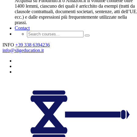
Acquista su Filodiritto.it o Amazon.it Il volume contiene oltre
1400 lemmi, ciascuno dei quali è arricchito da esempi (tratti da
clausole contrattuali, documenti societari, sentenze, atti dell’UE
ecc.) e dalle espressioni più frequentemente utilizzate nella
prassi.
Contact
INFO
+39 338 6394236
info@sligeducation.it