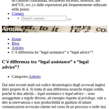
da clausole contrattuali, documenti societari, sentenze, atti
dell’UE, ecc.) e dalle espressioni più frequentemente utilizzate
nella prassi.
Contact
Articles
Home
Blog
Articles
C’é differenza tra “legal assistance” e “legal advice”?
C’é differenza tra “legal assistance” e “legal
advice”?
Categories
Articles
Dai miei recenti studi sul codice deontologico degli avvocati inglesi
direi proprio di sì. Si tratta di una differenza neanche troppo sottile,
poiché le due attività –
legal assistance
e
legal advice
– sono
assoggettate a regole diverse, ad esempio rispetto al
privilege
, vale a
dire la riservatezza e non producibilità in giudizio di talune
comunicazioni avvocato-cliente nel corso di un processo o nelle fasi