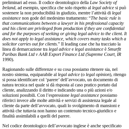
preliminari ad esso. Il codice deontologico della
Law Society of
Ireland
, ad esempio, specifica che solo rispetto al
legal advice
si può
sostenere la non producibilità in giudizio, mentre l’attività di
legal
assistance
non gode del medesimo trattamento: “
The basic rule is
that communications between a lawyer in his professional capacity
and his client are privileged from production if they are confidential
and for the purposes of seeking or giving legal advice to the client. It
does not apply to legal assistance, which covers many tasks which a
solicitor carries out for clients.
” Il leading case che ha tracciato la
linea di demarcazione tra
legal advice
e
legal assistance
è
Smurfit
Paribas Bank Ltd v AAB Export Finance Ltd (Supreme Court, IR
1990).
Ragionando sulle differenze e su cosa possiamo ritenere sia, nel
nostro sistema, equiparabile al
legal advice
(o
legal opinion
), ritengo
si possa identificare col ‘parere’ dell’avvocato, un documento di
natura tecnica nel quale si dà risposta al caso pratico portato dal
cliente, analizzando il diritto e indicando una o più azioni e/o
soluzioni possibili. Con l’espressione
legal assistance
possiamo
riferirci invece alle molte attività e servizi di assistenza legale al
cliente da parte dell’avvocato, quali lo svolgimento di mansioni e
attività che tuttavia non hanno un contenuto tecnico-giuridico e
finalità assimilabili a quelli del parere.
Nel codice deontologico dell’avvocato inglese è anche specificato