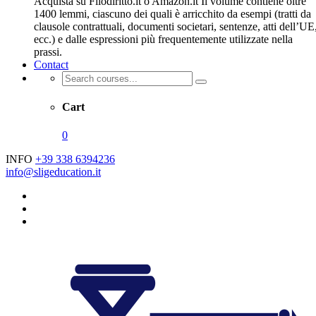
Acquista su Filodiritto.it o Amazon.it Il volume contiene oltre
1400 lemmi, ciascuno dei quali è arricchito da esempi (tratti da
clausole contrattuali, documenti societari, sentenze, atti dell’UE
ecc.) e dalle espressioni più frequentemente utilizzate nella
prassi.
Contact
Cart
0
INFO
+39 338 6394236
info@sligeducation.it