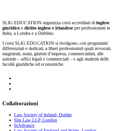
SLIG EDUCATION organizza corsi accreditati di
inglese
giuridico
e
diritto inglese e irlandese
per professionisti in
Italia, a Londra e a Dublino.
I corsi SLIG EDUCATION si rivolgono, con programmi
differenziati e dedicati, a liberi professionisti quali avvocati,
magistrati, notai, giuristi d’impresa, commercialisti, alle
aziende – uffici legali e commerciali – e agli studenti delle
facoltà giuridiche ed economiche.
Collaborazioni
Law Society of Ireland, Dublin
Slig Law LLP, London
InAdvance
Law Society of England and Wales, London