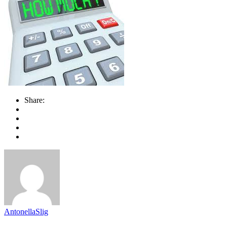
Share:
AntonellaSlig